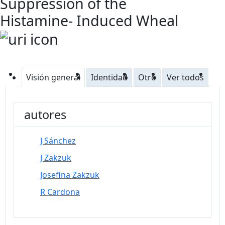
Suppression of the
Histamine- Induced Wheal
Visión general
Identidad
Otro
Ver todos
autores
J Sánchez
J Zakzuk
Josefina Zakzuk
R Cardona