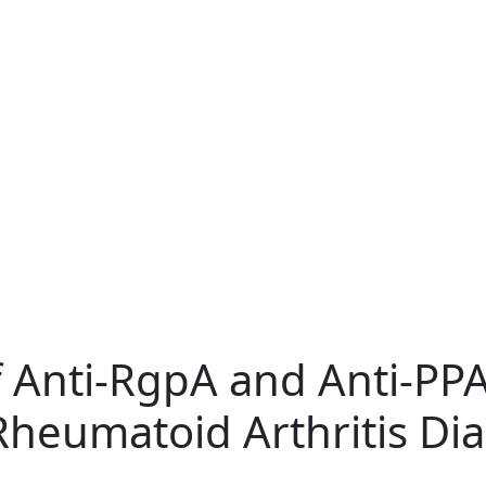
of Anti-RgpA and Anti-P
 Rheumatoid Arthritis Di