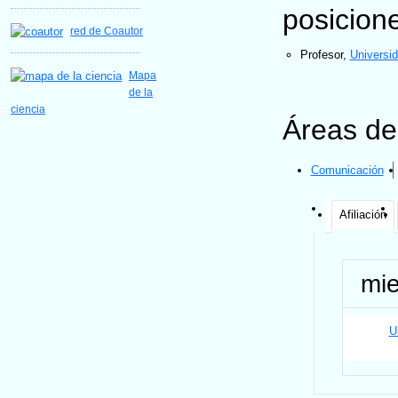
posicion
red de Coautor
Profesor
,
Universi
Mapa
de la
ciencia
Áreas de
Comunicación
Afiliación
mi
U