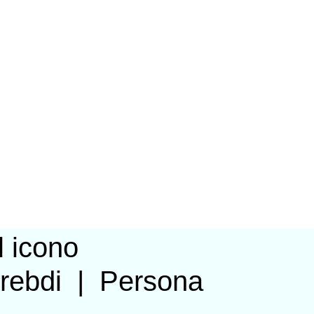
lrebdi
|
Persona