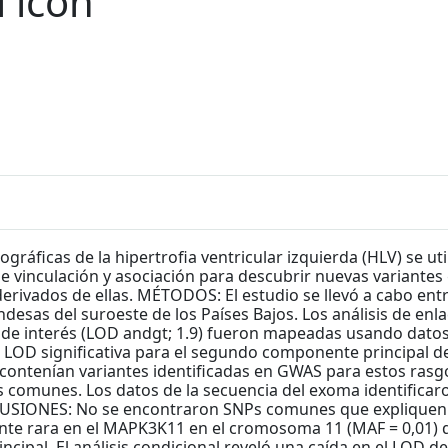
áficas de la hipertrofia ventricular izquierda (HLV) se ut
e vinculación y asociación para descubrir nuevas variantes 
rivados de ellas. MÉTODOS: El estudio se llevó a cabo ent
ndesas del suroeste de los Países Bajos. Los análisis de en
es de interés (LOD andgt; 1.9) fueron mapeadas usando dato
OD significativa para el segundo componente principal d
 contenían variantes identificadas en GWAS para estos rasgo
s comunes. Los datos de la secuencia del exoma identificar
USIONES: No se encontraron SNPs comunes que expliquen es
te rara en el MAPK3K11 en el cromosoma 11 (MAF = 0,01) qu
ipal. El análisis condicional reveló una caída en el LOD d