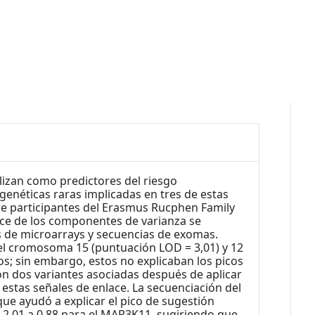
ilizan como predictores del riesgo
genéticas raras implicadas en tres de estas
re participantes del Erasmus Rucphen Family
lace de los componentes de varianza se
s de microarrays y secuencias de exomas.
el cromosoma 15 (puntuación LOD = 3,01) y 12
s; sin embargo, estos no explicaban los picos
on dos variantes asociadas después de aplicar
tas señales de enlace. La secuenciación del
e ayudó a explicar el pico de sugestión
e 2.01 a 0.88 para el MAP3K11, sugiriendo que