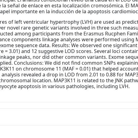
e la señal de enlace en esta localización cromosómica. El MA
pel importante en la inducción de la apoptosis cardiomiocit
s of left ventricular hypertrophy (LVH) are used as predic
over novel rare genetic variants involved in three such mea
cted among participants from the Erasmus Rucphen Family
ance components linkage analyses were performed using Mer
xome sequence data. Results: We observed one significant 
3.01) and 12 suggestive LOD scores. Several loci containe
e linkage peaks, nor did other common variants. Exome sequ
applied. Conclusions: We did not find common SNPs explaini
APK3K11 on chromosome 11 (MAF = 0.01) that helped account
l analysis revealed a drop in LOD from 2.01 to 0.88 for MAP
is chromosomal location. MAP3K11 is related to the JNK path
myocyte apoptosis in various pathologies, including LVH.