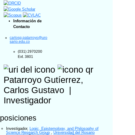
Información de
Contacto
carlosg.patarroyo@uro
sario.edu.co
(031) 2970200
Ext. 3801
Patarroyo Gutíerrez,
Carlos Gustavo
|
Investigador
posiciones
Investigador
,
Logic, Epistemology, and Philosophy of
Science Research Group
,
Universidad del Rosario