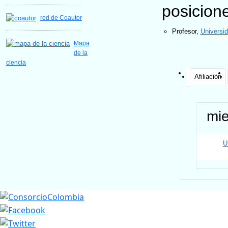
posicion
red de Coautor
Profesor
,
Universi
Mapa
de la
ciencia
Afiliación
mi
U