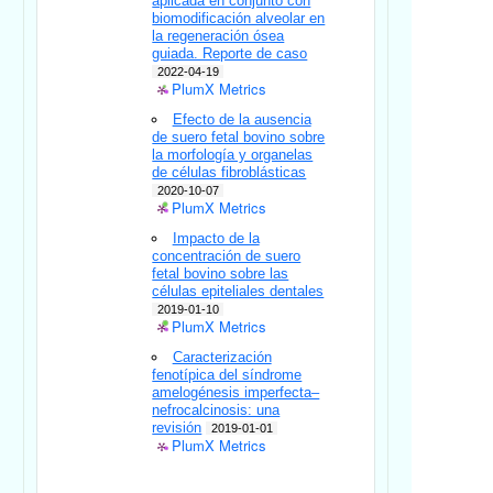
aplicada en conjunto con
biomodificación alveolar en
la regeneración ósea
guiada. Reporte de caso
2022-04-19
PlumX Metrics
Efecto de la ausencia
de suero fetal bovino sobre
la morfología y organelas
de células fibroblásticas
2020-10-07
PlumX Metrics
Impacto de la
concentración de suero
fetal bovino sobre las
células epiteliales dentales
2019-01-10
PlumX Metrics
Caracterización
fenotípica del síndrome
amelogénesis imperfecta–
nefrocalcinosis: una
revisión
2019-01-01
PlumX Metrics