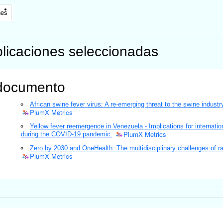
nes
licaciones seleccionadas
documento
African swine fever virus: A re-emerging threat to the swine industr
PlumX Metrics
Yellow fever reemergence in Venezuela - Implications for internatio
PlumX Metrics
during the COVID-19 pandemic.
Zero by 2030 and OneHealth: The multidisciplinary challenges of ra
PlumX Metrics