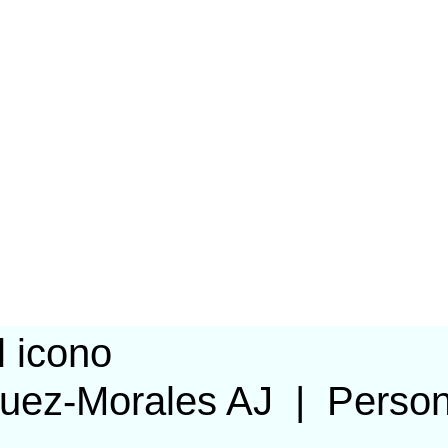
guez-Morales AJ
|
Perso