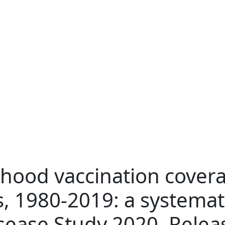
hood vaccination covera
s, 1980-2019: a systemati
sease Study 2020, Relea