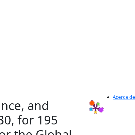
Acerca de
ence, and
30, for 195
for the Global