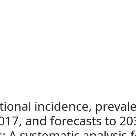
tional incidence, preval
017, and forecasts to 20
s: A systematic analysis 