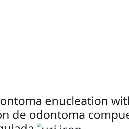
ontoma enucleation wit
ión de odontoma compue
 guiada