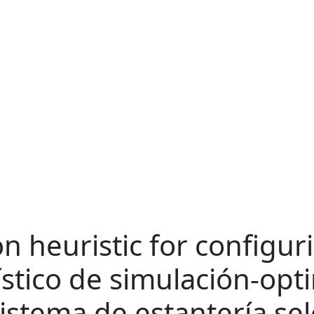
n heuristic for configuri
ístico de simulación-opt
istema de estantería sel