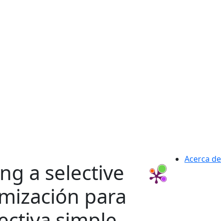
Acerca de
ng a selective
imización para
ectiva simple