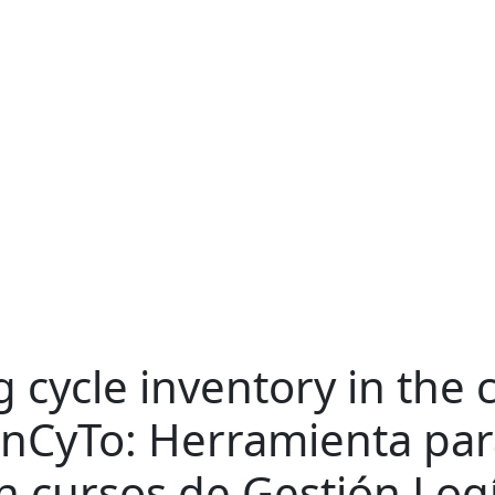
g cycle inventory in the 
nCyTo: Herramienta par
en cursos de Gestión Log