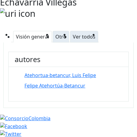
Echavarría Villegas
Visión general
Otro
Ver todos
autores
Atehortua-betancur, Luis Felipe
Felipe Atehortúa-Betancur