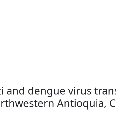
i and dengue virus trans
orthwestern Antioquia, 