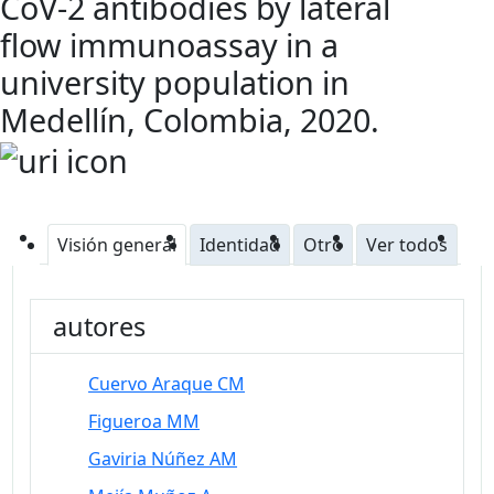
CoV-2 antibodies by lateral
flow immunoassay in a
university population in
Medellín, Colombia, 2020.
Visión general
Identidad
Otro
Ver todos
autores
Cuervo Araque CM
Figueroa MM
Gaviria Núñez AM