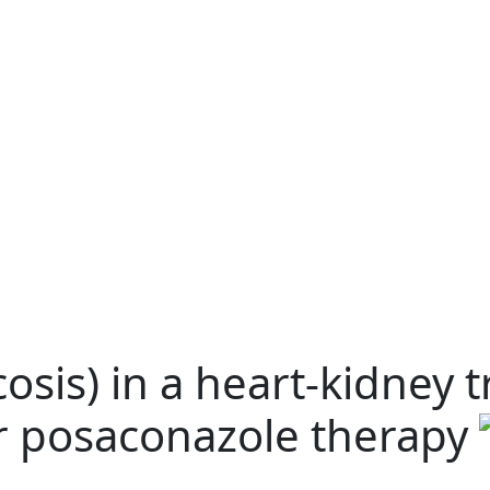
is) in a heart-kidney t
er posaconazole therapy