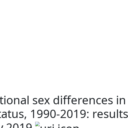
tional sex differences i
tatus, 1990-2019: result
dy 2019