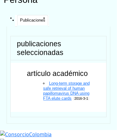
Publicaciones
publicaciones
seleccionadas
artículo académico
Long-term storage and
safe retrieval of human
papillomavirus DNA using
FTA elute cards
2016-3-1