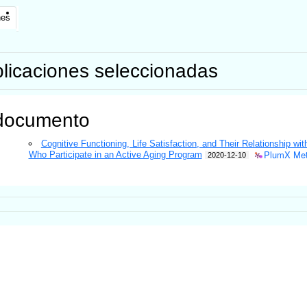
nes
licaciones seleccionadas
documento
Cognitive Functioning, Life Satisfaction, and Their Relationship with
PlumX Met
Who Participate in an Active Aging Program
2020-12-10