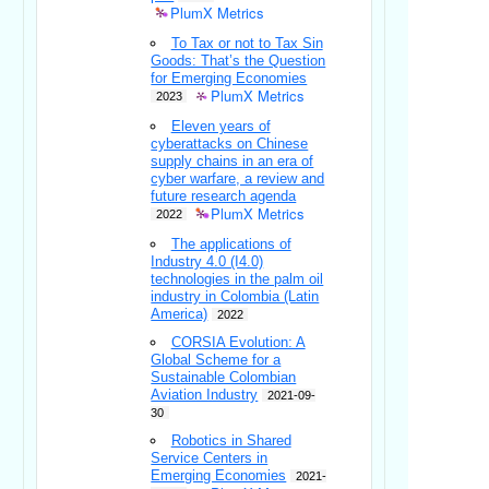
PlumX Metrics
To Tax or not to Tax Sin
Goods: That’s the Question
for Emerging Economies
PlumX Metrics
2023
Eleven years of
cyberattacks on Chinese
supply chains in an era of
cyber warfare, a review and
future research agenda
PlumX Metrics
2022
The applications of
Industry 4.0 (I4.0)
technologies in the palm oil
industry in Colombia (Latin
America)
2022
CORSIA Evolution: A
Global Scheme for a
Sustainable Colombian
Aviation Industry
2021-09-
30
Robotics in Shared
Service Centers in
Emerging Economies
2021-