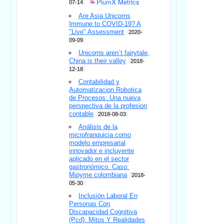
PlumX Metrics
07-14
Are Asia Unicorns
Immune to COVID-19? A
"Live" Assessment
2020-
09-09
Unicorns aren´t fairytale,
China is their valley
2018-
12-18
Contabilidad y
Automatizacion Robotica
de Procesos: Una nueva
perspectiva de la profesion
contable
2018-08-03
Análisis de la
microfranquicia como
modelo empresarial
innovador e incluyente
aplicado en el sector
gastronómico. Caso:
Mipyme colombiana
2018-
05-30
Inclusión Laboral En
Personas Con
Discapacidad Cognitiva
(Pcd): Mitos Y Realidades