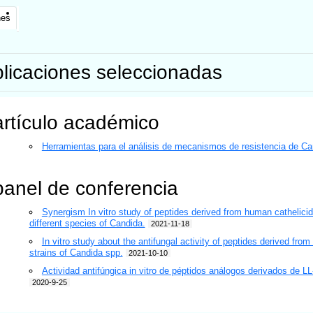
nes
licaciones seleccionadas
artículo académico
Herramientas para el análisis de mecanismos de resistencia de Ca
panel de conferencia
Synergism In vitro study of peptides derived from human cathelicid
different species of Candida.
2021-11-18
In vitro study about the antifungal activity of peptides derived from
strains of Candida spp.
2021-10-10
Actividad antifúngica in vitro de péptidos análogos derivados de L
2020-9-25