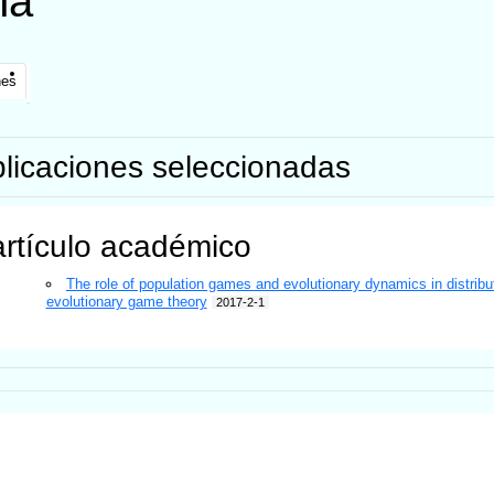
na
nes
licaciones seleccionadas
artículo académico
The role of population games and evolutionary dynamics in distrib
evolutionary game theory
2017-2-1