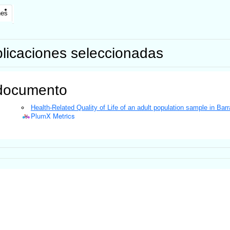
nes
licaciones seleccionadas
documento
Health-Related Quality of Life of an adult population sample in Bar
PlumX Metrics