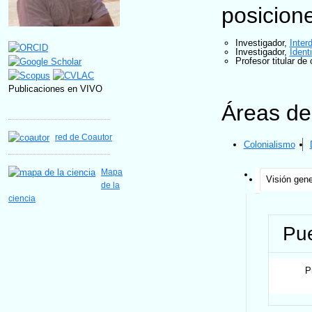
posicion
Investigador
,
Inter
Investigador
,
Ident
Profesor titular de 
Publicaciones en VIVO
Áreas de
red de Coautor
Colonialismo
Mapa
Visión gene
de la
ciencia
Pue
P