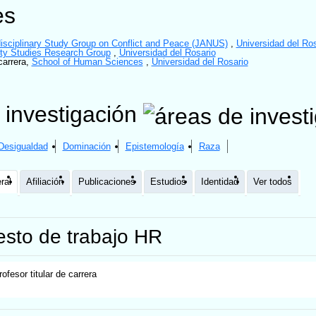
es
disciplinary Study Group on Conflict and Peace (JANUS)
,
Universidad del Ros
ity Studies Research Group
,
Universidad del Rosario
carrera
,
School of Human Sciences
,
Universidad del Rosario
 investigación
Desigualdad
Dominación
Epistemología
Raza
ral
Afiliación
Publicaciones
Estudios
Identidad
Ver todos
sto de trabajo HR
rofesor titular de carrera