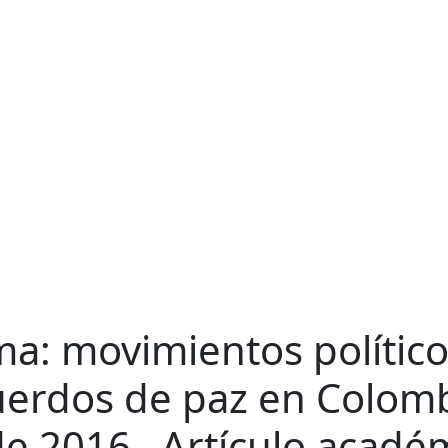
rma: movimientos polític
erdos de paz en Colombia
 de 2016
Artículo acadé