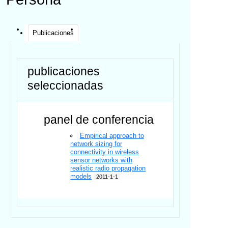
Publicaciones
publicaciones
seleccionadas
panel de conferencia
Empirical approach to
network sizing for
connectivity in wireless
sensor networks with
realistic radio propagation
models
2011-1-1