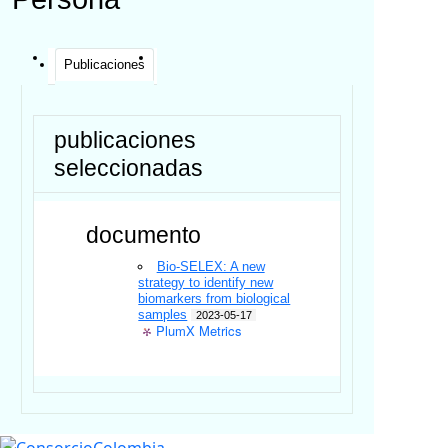
Publicaciones
publicaciones
seleccionadas
documento
Bio-SELEX: A new
strategy to identify new
biomarkers from biological
samples
2023-05-17
PlumX Metrics