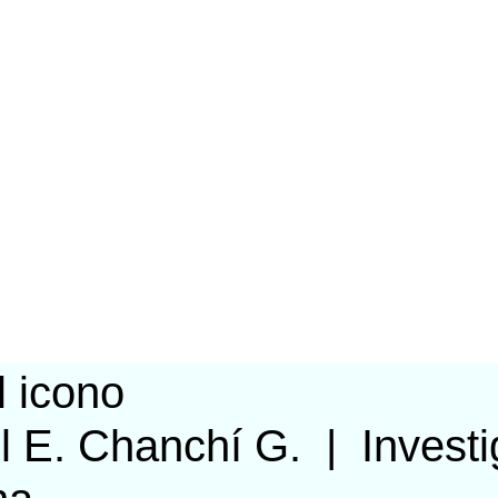
l E. Chanchí G.
|
Invest