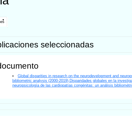
na
nes
licaciones seleccionadas
documento
Global disparities in research on the neurodevelopment and neurop
bibliometric analysis (2000-2019),Disparidades globales en la investiga
neuropsicología de las cardiopatías congénitas: un análisis bibliométr