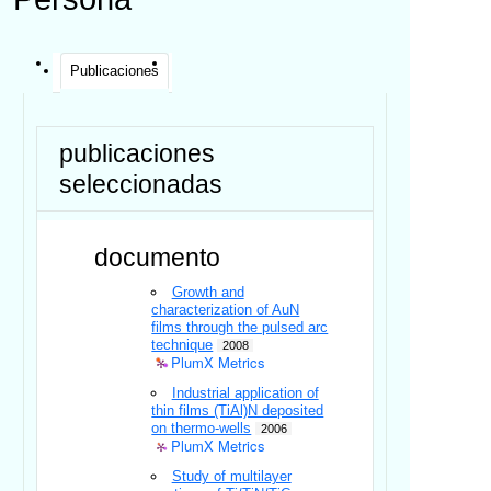
Publicaciones
publicaciones
seleccionadas
documento
Growth and
characterization of AuN
films through the pulsed arc
technique
2008
PlumX Metrics
Industrial application of
thin films (TiAl)N deposited
on thermo-wells
2006
PlumX Metrics
Study of multilayer