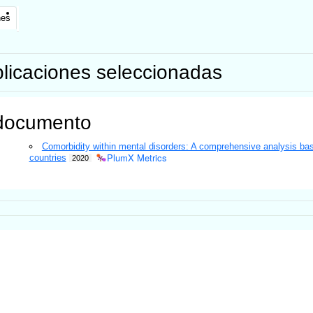
nes
licaciones seleccionadas
documento
Comorbidity within mental disorders: A comprehensive analysis b
PlumX Metrics
countries
2020